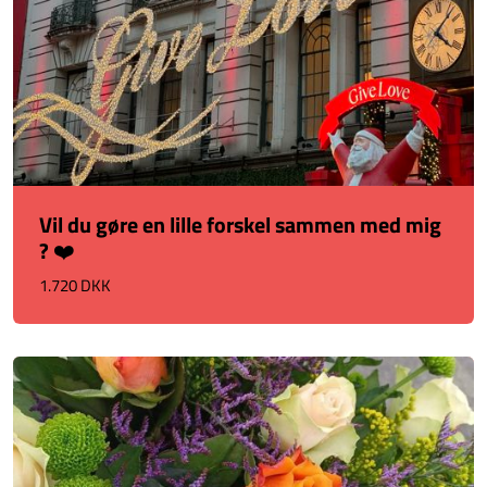
Vil du gøre en lille forskel sammen med mig
? ❤️
1.720 DKK